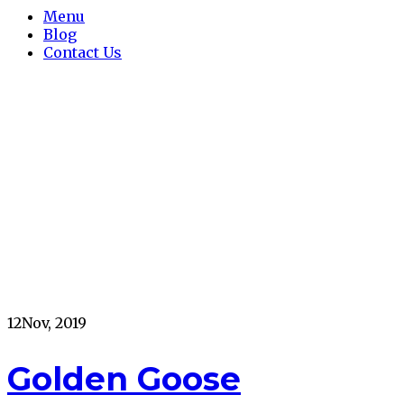
Menu
Blog
Contact Us
Golden Goose
Superstar Mujer
España Poker Online:
¿Hay alguien más
ganador?
12
Nov, 2019
Golden Goose